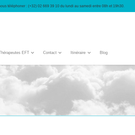
nous téléphoner : (+32) 02 669 39 10 du lundi au samedi entre 08h et 19h30.
Thérapeutes EFT
Contact
Itinéraire
Blog