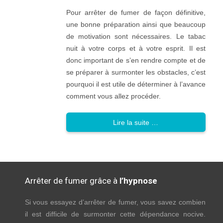
Pour arrêter de fumer de façon définitive,
une bonne préparation ainsi que beaucoup
de motivation sont nécessaires. Le tabac
nuit à votre corps et à votre esprit. Il est
donc important de s’en rendre compte et de
se préparer à surmonter les obstacles, c’est
pourquoi il est utile de déterminer à l’avance
comment vous allez procéder.
Lire la suite …
Arrêter de fumer grâce à
l’hypnose
Si vous essayez d’arrêter de fumer, vous savez combien
il est difficile de surmonter cette dépendance nocive.