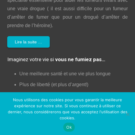
spécialité essentielle pour aider les fumeurs vivant avec
une vraie drogue ( il est aussi difficile pour un fumeur
d’arrêter de fumer que pour un drogué d’arrêter de
prendre de l’héroïne).
Lire la suite …
Imaginez votre vie si
vous ne fumiez pas…
Une meilleure santé et une vie plus longue
Plus de liberté (et plus d’argent!)
Plus d’énergie et de confiance
Nous utilisons des cookies pour vous garantir la meilleure
expérience sur notre site. Si vous continuez à utiliser ce
Moins de dégâts pour votre corps!
dernier, nous considérerons que vous acceptez l'utilisation des
Augmentation de la libido!
cookies.
Ok
Une peau plus jeune