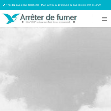
N’hésitez pas à nous téléphoner : (+32) 02 669 39 10 du lundi au samedi entre 08h et 19h30.