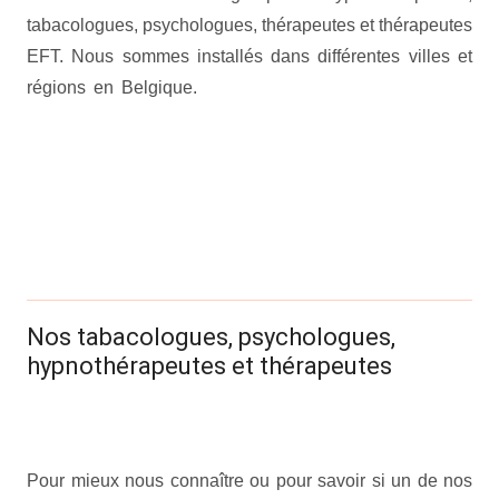
tabacologues, psychologues, thérapeutes et thérapeutes
EFT. Nous sommes installés dans différentes villes et
régions en Belgique.
arrêter fumer
arrêter fumer
arrêter
fumer
arrêter fumer
arrêter fumer
arrêter fumer
arrêter
fumer
arrêter fumer
arrêter fumer
arrêter fumer
arrêter fumer
arrêter fumer
arrêter fumer
arrêter fumer
arrêter fumer
arrêter fumer
arrêter fumer
Info pratiques
.
Nos tabacologues, psychologues,
hypnothérapeutes et thérapeutes
arrêter fumer
arrêter fumer
arrêter
fumer
Pour mieux nous connaître ou pour savoir si un de nos