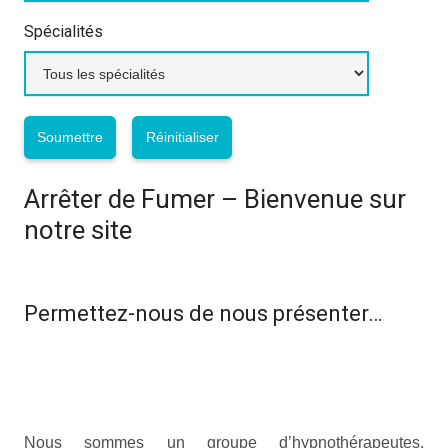
Spécialités
Arrêter de Fumer – Bienvenue sur
notre site
arrêter fumer
arrêter
fumer
fumer
Permettez-nous de nous présenter…
arrêter fumer
arrêter fumer
arrêter
fumer
arrêter fumer
arrêter fumer
arrêter fumer
Nous sommes un groupe d’hypnothérapeutes,