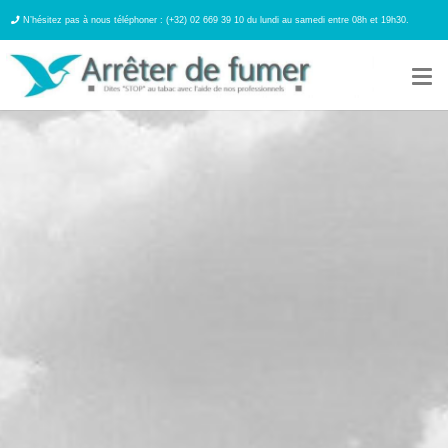
N’hésitez pas à nous téléphoner : (+32) 02 669 39 10 du lundi au samedi entre 08h et 19h30.