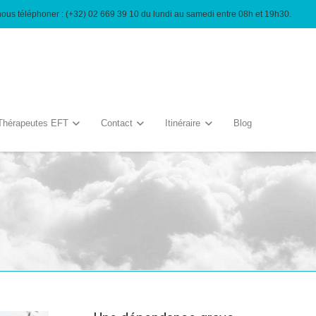
nous téléphoner : (+32) 02 669 39 10 du lundi au samedi entre 08h et 19h30.
Thérapeutes EFT
Contact
Itinéraire
Blog