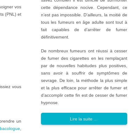
savez combien il est difficile de surmonter
soigner vos
cette dépendance nocive. Cependant, ce
ts (PNL) et
n’est pas impossible. D’ailleurs, la moitié de
tous les fumeurs en âge adulte sont tout à
fait capables de d’arrêter de fumer
définitivement.
De nombreux fumeurs ont réussi à cesser
de fumer des cigarettes en les remplaçant
par de nouvelles habitudes plus positives,
sans avoir à souffrir de symptômes de
sevrage. De loin, la méthode la plus simple
issiez vous
et la plus efficace pour arrêter de fumer et
d’accomplir cette fin est de cesser de fumer
hypnose.
Lire la suite …
prendre un
abacologue
,