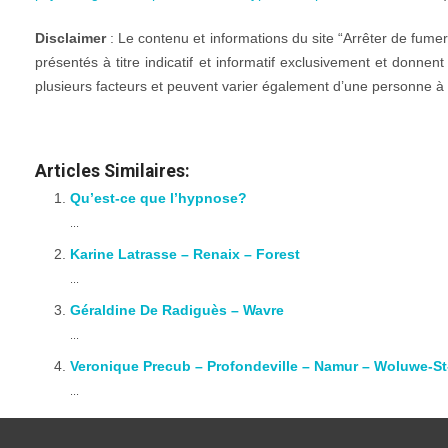
Disclaimer
: Le contenu et informations du site “Arrêter de fume
présentés à titre indicatif et informatif exclusivement et donnen
plusieurs facteurs et peuvent varier également d’une personne à l
Therapie arret de fumer
Articles Similaires:
Qu’est-ce que l’hypnose?
...
Karine Latrasse – Renaix – Forest
...
Géraldine De Radiguès – Wavre
...
Veronique Precub – Profondeville – Namur – Woluwe-S
...