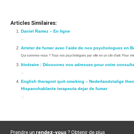
Vous êtes tabacologue, hypnothérapeute ou p
Articles Similaires:
Daniel Ramez – En ligne
...
Arreter de fumer avec l’aide de nos psychologues en B
Qui sommes-nous ? Tous nos psychologues par ville en un clin d’œil. Pour mie
Itinéraire : Découvrez nos adresses pour votre consult
...
English therapist quit-smoking – Nederlandstalige th
Hispanohablante terapeuta dejar de fumar
...
Prendre un
rendez-vous
? Obtenir de plus