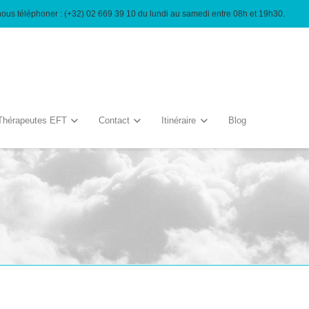
nous téléphoner : (+32) 02 669 39 10 du lundi au samedi entre 08h et 19h30.
Thérapeutes EFT
Contact
Itinéraire
Blog