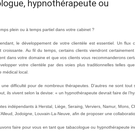
ologue, hypnothérapeute ou
mps plein ou à temps partiel dans votre cabinet ?
dant, le développement de votre clientèle est essentiel. Un flux 
t croissante. Au fil du temps, certains clients viendront certainemen
tent dans votre domaine et que vos clients vous recommanderons cer
lopper votre clientèle par des voies plus traditionnelles telles qu
 médical local.
 une difficulté pour de nombreux thérapeutes. D’autres ne sont tout
out, ils vivent selon la devise: « un hypnothérapeute devrait faire de l’h
es indépendants à Herstal, Liège, Seraing, Verviers, Namur, Mons, Ch
l’Alleud, Jodoigne, Louvain-La-Neuve, afin de proposer une collaborati
pouvons faire pour vous en tant que tabacologue ou hypnothérapeute i