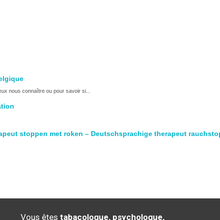
sychothérapeute
elgique
ux nous connaître ou pour savoir si...
ation
erapeut stoppen met roken – Deutschsprachige therapeut rauchsto
Vous êtes
tabacologue, psychologue,