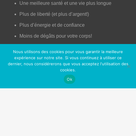
Une meilleure santé et une vie plus longue
Plus de liberté (et plus d’argent!)
Plus d’énergie et de confiance
Moins de dégâts pour votre corps!
Augmentation de la libido!
Nous utilisons des cookies pour vous garantir la meilleure
Une peau plus jeune
expérience sur notre site. Si vous continuez à utiliser ce
dernier, nous considérerons que vous acceptez l'utilisation des
Un meilleur contrôle de votre vie
cookies.
Ok
Plus d’opportunités professionnelles et sociales
Sentir bon (enfin!)
Fini les toxines (comme la nicotine) dans votre
corps
Nos Partenaires