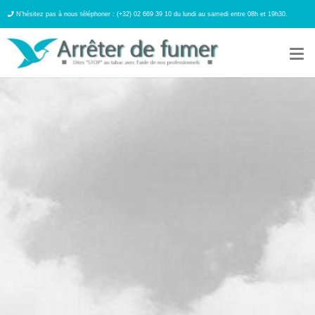
N’hésitez pas à nous téléphoner : (+32) 02 669 39 10 du lundi au samedi entre 08h et 19h30.