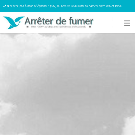
N’hésitez pas à nous téléphoner : (+32) 02 669 39 10 du lundi au samedi entre 08h et 19h30.