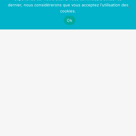
Une meilleure santé et une vie plus longue
dernier, nous considérerons que vous acceptez l'utilisation des
cookies.
Plus de liberté (et plus d’argent!)
Ok
Plus d’énergie et de confiance
Moins de dégâts pour votre corps!
Augmentation de la libido!
Une peau plus jeune
Un meilleur contrôle de votre vie
Plus d’opportunités professionnelles et sociales
Sentir bon (enfin!)
Fini les toxines (comme la nicotine) dans votre
corps
Nos Partenaires