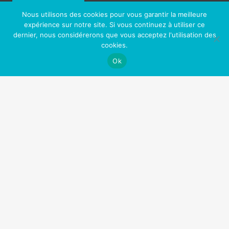
Lire la suite …
Nous utilisons des cookies pour vous garantir la meilleure
expérience sur notre site. Si vous continuez à utiliser ce
dernier, nous considérerons que vous acceptez l'utilisation des
Imaginez votre vie si
vous ne fumiez pas…
cookies.
Ok
Une meilleure santé et une vie plus longue
Plus de liberté (et plus d’argent!)
Plus d’énergie et de confiance
Moins de dégâts pour votre corps!
Augmentation de la libido!
Une peau plus jeune
Un meilleur contrôle de votre vie
Plus d’opportunités professionnelles et sociales
Sentir bon (enfin!)
Fini les toxines (comme la nicotine) dans votre