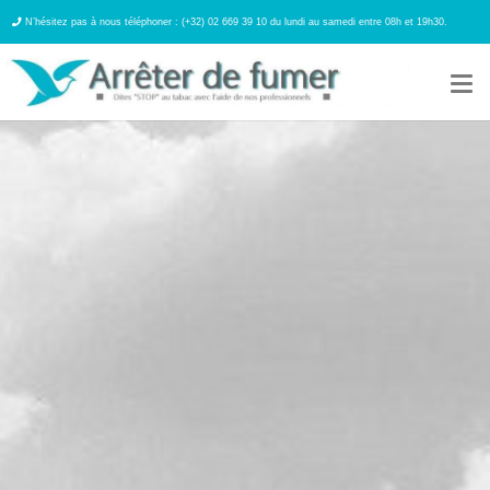
N’hésitez pas à nous téléphoner : (+32) 02 669 39 10 du lundi au samedi entre 08h et 19h30.