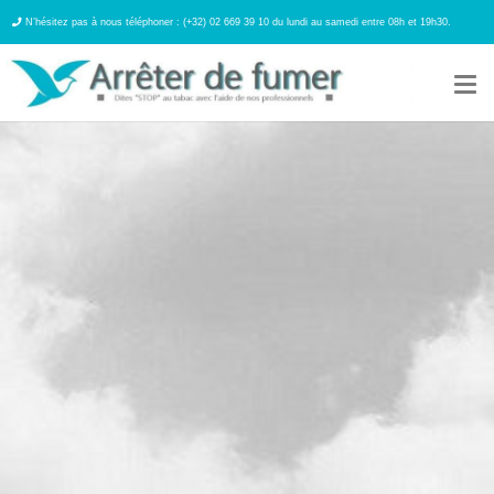
N’hésitez pas à nous téléphoner : (+32) 02 669 39 10 du lundi au samedi entre 08h et 19h30.