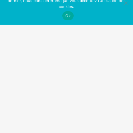
dernier, nous considérerons que vous acceptez l'utilisation des
cookies.
Augmentation de la libido!
Ok
Une peau plus jeune
Un meilleur contrôle de votre vie
Plus d’opportunités professionnelles et sociales
Sentir bon (enfin!)
Fini les toxines (comme la nicotine) dans votre
corps
Nos Partenaires
OfficePlus Business Centers
Logidesk – Agenda en ligne partagé
Hypnose Addiction
Privium – Services pour les professionnels de santé
VitaPsy – Centres de santé mentale et mieux-être