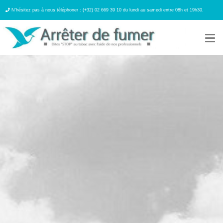
N’hésitez pas à nous téléphoner : (+32) 02 669 39 10 du lundi au samedi entre 08h et 19h30.