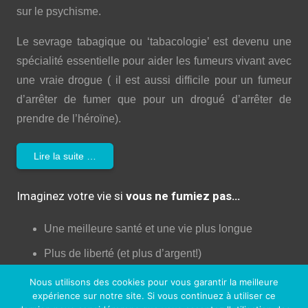
sur le psychisme.
Le sevrage tabagique ou ‘tabacologie’ est devenu une
spécialité essentielle pour aider les fumeurs vivant avec
une vraie drogue ( il est aussi difficile pour un fumeur
d’arrêter de fumer que pour un drogué d’arrêter de
prendre de l’héroïne).
Lire la suite …
Imaginez votre vie si
vous ne fumiez pas…
Une meilleure santé et une vie plus longue
Plus de liberté (et plus d’argent!)
Plus d’énergie et de confiance
Nous utilisons des cookies pour vous garantir la meilleure
expérience sur notre site. Si vous continuez à utiliser ce
Moins de dégâts pour votre corps!