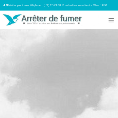
N’hésitez pas à nous téléphoner : (+32) 02 669 39 10 du lundi au samedi entre 08h et 19h30.