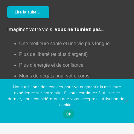
Lire la suite …
Imaginez votre vie si
vous ne fumiez pas…
Une meilleure santé et une vie plus longue
Plus de liberté (et plus d’argent!)
Plus d’énergie et de confiance
Moins de dégâts pour votre corps!
Augmentation de la libido!
Nous utilisons des cookies pour vous garantir la meilleure
expérience sur notre site. Si vous continuez à utiliser ce
Une peau plus jeune
dernier, nous considérerons que vous acceptez l'utilisation des
cookies.
Un meilleur contrôle de votre vie
Ok
Plus d’opportunités professionnelles et sociales
Sentir bon (enfin!)