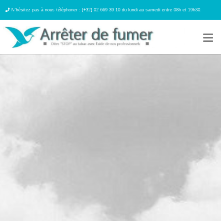
N’hésitez pas à nous téléphoner : (+32) 02 669 39 10 du lundi au samedi entre 08h et 19h30.