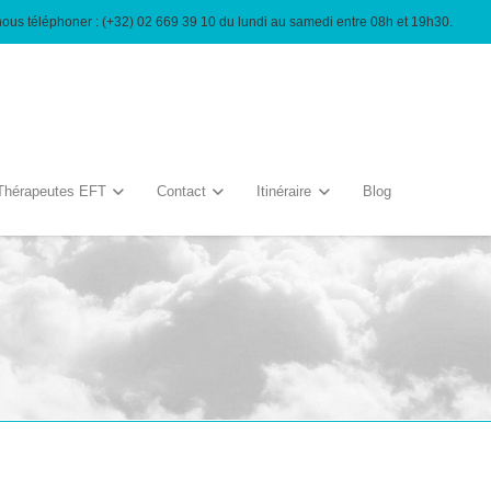
nous téléphoner : (+32) 02 669 39 10 du lundi au samedi entre 08h et 19h30.
Thérapeutes EFT
Contact
Itinéraire
Blog