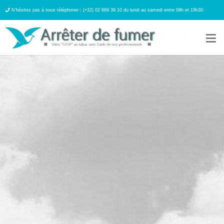
N’hésitez pas à nous téléphoner : (+32) 02 669 39 10 du lundi au samedi entre 08h et 19h30.