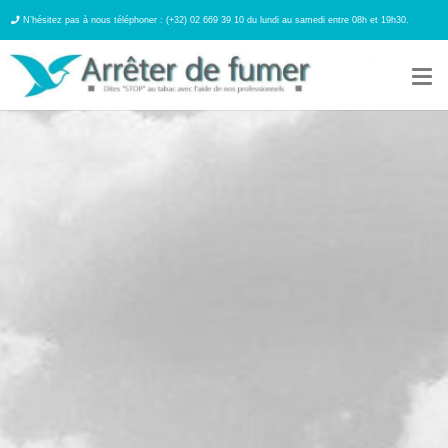
N’hésitez pas à nous téléphoner : (+32) 02 669 39 10 du lundi au samedi entre 08h et 19h30.