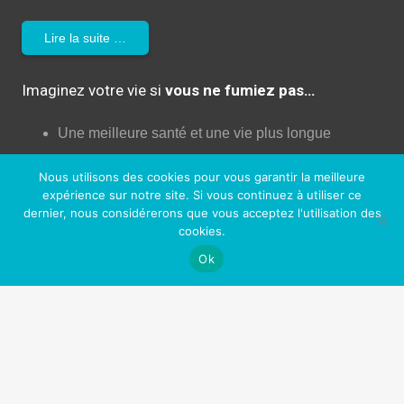
Lire la suite …
Imaginez votre vie si
vous ne fumiez pas…
Une meilleure santé et une vie plus longue
Plus de liberté (et plus d’argent!)
Nous utilisons des cookies pour vous garantir la meilleure
expérience sur notre site. Si vous continuez à utiliser ce
Plus d’énergie et de confiance
dernier, nous considérerons que vous acceptez l'utilisation des
Moins de dégâts pour votre corps!
cookies.
Ok
Augmentation de la libido!
Une peau plus jeune
Un meilleur contrôle de votre vie
Plus d’opportunités professionnelles et sociales
Sentir bon (enfin!)