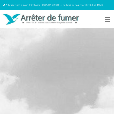
N’hésitez pas à nous téléphoner : (+32) 02 669 39 10 du lundi au samedi entre 08h et 19h30.