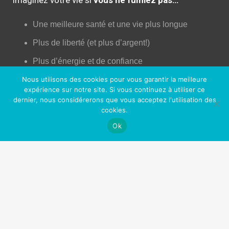
Une meilleure santé et une vie plus longue
Plus de liberté (et plus d’argent!)
Plus d’énergie et de confiance
Moins de dégâts pour votre corps!
Nous utilisons des cookies pour vous garantir la meilleure
expérience sur notre site. Si vous continuez à utiliser ce
Augmentation de la libido!
dernier, nous considérerons que vous acceptez l'utilisation des
cookies.
Une peau plus jeune
Ok
Un meilleur contrôle de votre vie
Plus d’opportunités professionnelles et sociales
Sentir bon (enfin!)
Fini les toxines (comme la nicotine) dans votre
corps