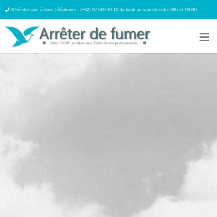
N’hésitez pas à nous téléphoner : (+32) 02 669 39 10 du lundi au samedi entre 08h et 19h30.