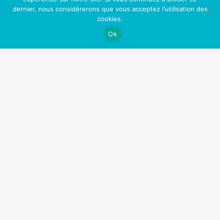
dernier, nous considérerons que vous acceptez l'utilisation des
Une peau plus jeune
cookies.
Un meilleur contrôle de votre vie
Ok
Plus d’opportunités professionnelles et sociales
Sentir bon (enfin!)
Fini les toxines (comme la nicotine) dans votre
corps
Nos Partenaires
OfficePlus Business Centers
Logidesk – Agenda en ligne partagé
Hypnose Addiction
Privium – Services pour les professionnels de santé
VitaPsy – Centres de santé mentale et mieux-être
Art Thérapie Belgique