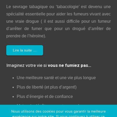
Le sevrage tabagique ou ‘tabacologie’ est devenu une
spécialité essentielle pour aider les fumeurs vivant avec
une vraie drogue ( il est aussi difficile pour un fumeur
d’arrêter de fumer que pour un drogué d’arrêter de
prendre de l’héroïne).
Lire la suite …
Imaginez votre vie si
vous ne fumiez pas…
Une meilleure santé et une vie plus longue
Plus de liberté (et plus d’argent!)
Plus d’énergie et de confiance
Moins de dégâts pour votre corps!
Nous utilisons des cookies pour vous garantir la meilleure
Augmentation de la libido!
expérience sur notre site. Si vous continuez à utiliser ce