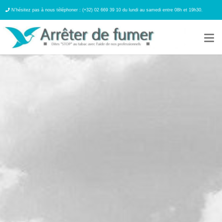
N’hésitez pas à nous téléphoner : (+32) 02 669 39 10 du lundi au samedi entre 08h et 19h30.