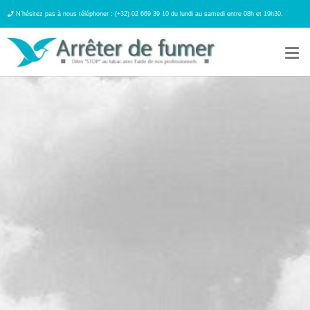
N’hésitez pas à nous téléphoner : (+32) 02 669 39 10 du lundi au samedi entre 08h et 19h30.