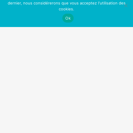
Moins de dégâts pour votre corps!
dernier, nous considérerons que vous acceptez l'utilisation des
cookies.
Augmentation de la libido!
Ok
Une peau plus jeune
Un meilleur contrôle de votre vie
Plus d’opportunités professionnelles et sociales
Sentir bon (enfin!)
Fini les toxines (comme la nicotine) dans votre
corps
Nos Partenaires
OfficePlus Business Centers
Logidesk – Agenda en ligne partagé
Hypnose Addiction
Privium – Services pour les professionnels de santé