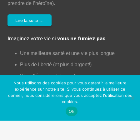
prendre de l’héroïne).
Lire la suite …
Imaginez votre vie si
vous ne fumiez pas…
Une meilleure santé et une vie plus longue
Plus de liberté (et plus d’argent!)
Plus d’énergie et de confiance
Nous utilisons des cookies pour vous garantir la meilleure
Moins de dégâts pour votre corps!
expérience sur notre site. Si vous continuez à utiliser ce
dernier, nous considérerons que vous acceptez l'utilisation des
Augmentation de la libido!
cookies.
Une peau plus jeune
Ok
Un meilleur contrôle de votre vie
Plus d’opportunités professionnelles et sociales