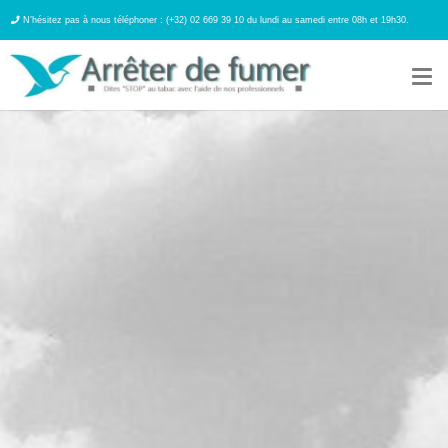
N’hésitez pas à nous téléphoner : (+32) 02 669 39 10 du lundi au samedi entre 08h et 19h30.