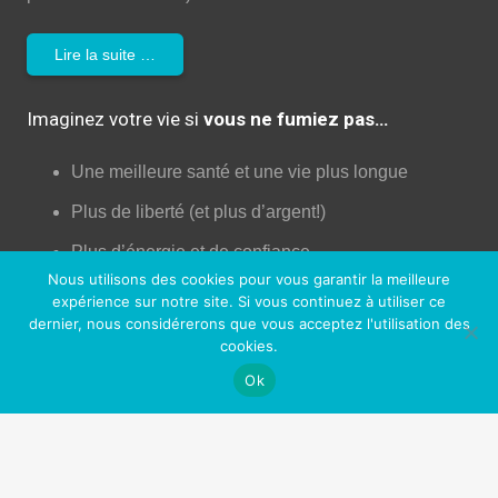
Lire la suite …
Imaginez votre vie si
vous ne fumiez pas…
Une meilleure santé et une vie plus longue
Plus de liberté (et plus d’argent!)
Plus d’énergie et de confiance
Nous utilisons des cookies pour vous garantir la meilleure
Moins de dégâts pour votre corps!
expérience sur notre site. Si vous continuez à utiliser ce
dernier, nous considérerons que vous acceptez l'utilisation des
Augmentation de la libido!
cookies.
Une peau plus jeune
Ok
Un meilleur contrôle de votre vie
Plus d’opportunités professionnelles et sociales
Sentir bon (enfin!)