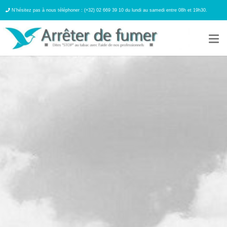
N’hésitez pas à nous téléphoner : (+32) 02 669 39 10 du lundi au samedi entre 08h et 19h30.