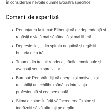
în considerare nevoile dumneavoastră specifice.
Domenii de expertiză
Renunțarea la fumat: Eliberați-vă de dependență și
regăsiți o viață mai sănătoasă și mai liberă.
Depresie: Ieșiți din spirala negativă și regăsiți
bucuria de a trăi.
Traume din trecut: Vindecați rănile emoționale și
avansați senin spre viitor.
Burnout: Redobândiți-vă energia și motivația și
restabiliți un echilibru sănătos între viața
profesională și cea personală.
Stima de sine: Întăriți-vă încrederea în sine și
îndrăzniți să vă afirmați pe deplin.