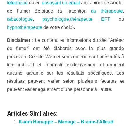
téléphone
ou en
envoyant un email
au cabinet de Arrêter
de Fumer Belgique (à l’attention
du thérapeute
,
tabacologue
,
psychologue
,
thérapeute EFT
ou
hypnothérapeute
de votre choix).
Disclaimer
: Le contenu et informations du site “Arrêter
de fumer” ont été élaborés avec la plus grande
précision. Ce site Web et son contenu sont présentés à
titre indicatif et informatif exclusivement et donnent
aucune garantie sur les résultats spécifiques. Les
résultats peuvent varier selon plusieurs facteurs et
peuvent varier également d’une personne à l’autre.
Therapie arret de fumer
Articles Similaires:
Karim Hanappe – Manage – Braine-l’Alleud
...