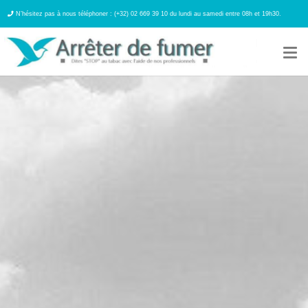
N’hésitez pas à nous téléphoner : (+32) 02 669 39 10 du lundi au samedi entre 08h et 19h30.