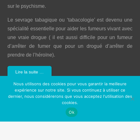
sur le psychisme.
Le sevrage tabagique ou ‘tabacologie’ est devenu une
spécialité essentielle pour aider les fumeurs vivant avec
une vraie drogue ( il est aussi difficile pour un fumeur
d’arrêter de fumer que pour un drogué d’arrêter de
prendre de l’héroïne).
Lire la suite …
Nous utilisons des cookies pour vous garantir la meilleure
Imaginez votre vie si
vous ne fumiez pas…
expérience sur notre site. Si vous continuez à utiliser ce
dernier, nous considérerons que vous acceptez l'utilisation des
cookies.
Une meilleure santé et une vie plus longue
Ok
Plus de liberté (et plus d’argent!)
Plus d’énergie et de confiance
Moins de dégâts pour votre corps!