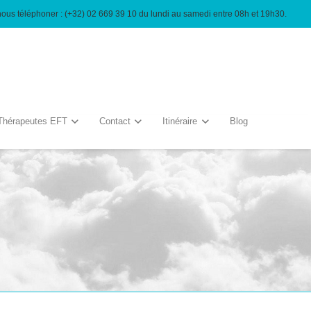
nous téléphoner : (+32) 02 669 39 10 du lundi au samedi entre 08h et 19h30.
Thérapeutes EFT
Contact
Itinéraire
Blog