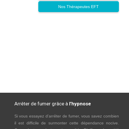
Nos Thérapeutes EFT
Arrêter de fumer grâce à
l’hypnose
Si vous essayez d’arrêter de fumer, vous savez combien
il est difficile de surmonter cette dépendance nocive.