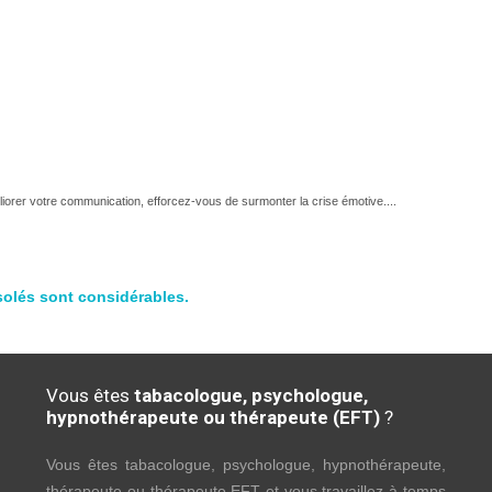
orer votre communication, efforcez-vous de surmonter la crise émotive....
solés sont considérables.
Vous êtes
tabacologue, psychologue,
hypnothérapeute ou thérapeute (EFT)
?
Vous êtes tabacologue, psychologue, hypnothérapeute,
thérapeute ou thérapeute EFT et vous travaillez à temps