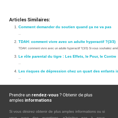
Articles Similaires:
Comment demander du soutien quand ça ne va pas
...
TDAH: comment vivre avec un adulte hyperactif ?(3/3)
TDAH: comment vivre avec un adulte hyperactif ?(3/3) Si vous souhaitez améli
Le rôle parental du tigre : Les Effets, le Pour, le Contre
...
Les risques de dépression chez un quart des enfants i
...
Prendre un
rendez-vous
? Obtenir de plus
amples
informations
Si vous désirez obtenir de plus amples informations ou si
vous avez des questions, n’hésitez pas à nous