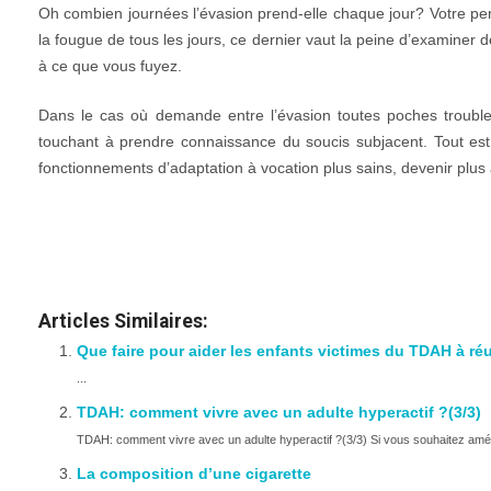
Oh combien journées l’évasion prend-elle chaque jour? Votre pe
la fougue de tous les jours, ce dernier vaut la peine d’examiner
à ce que vous fuyez.
Dans le cas où demande entre l’évasion toutes poches trouble
touchant à prendre connaissance du soucis subjacent. Tout e
fonctionnements d’adaptation à vocation plus sains, devenir plus a
personne narcissique
personne narcissique
Articles Similaires:
Que faire pour aider les enfants victimes du TDAH à réus
...
TDAH: comment vivre avec un adulte hyperactif ?(3/3)
TDAH: comment vivre avec un adulte hyperactif ?(3/3) Si vous souhaitez améli
La composition d’une cigarette