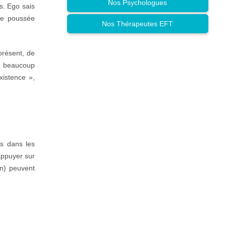
Nos Psychologues
es. Ego sais
une poussée
Nos Thérapeutes EFT
présent, de
nt beaucoup
existence »,
rs dans les
appuyer sur
on) peuvent