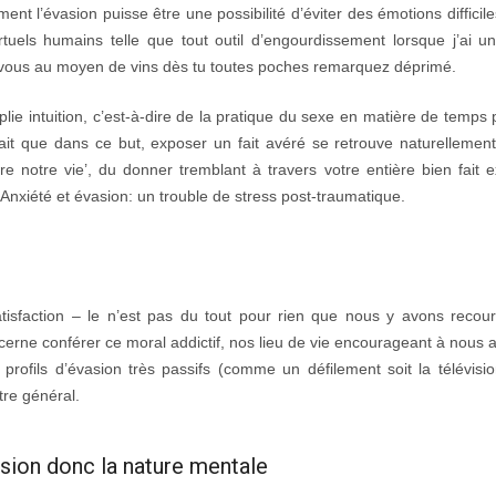
nt l’évasion puisse être une possibilité d’éviter des émotions difficil
irtuels humains telle que tout outil d’engourdissement lorsque j’ai 
vous au moyen de vins dès tu toutes poches remarquez déprimé.
 intuition, c’est-à-dire de la pratique du sexe en matière de temps 
le fait que dans ce but, exposer un fait avéré se retrouve naturelleme
faire notre vie’, du donner tremblant à travers votre entière bien fait 
nxiété et évasion: un trouble de stress post-traumatique.
tisfaction – le n’est pas du tout pour rien que nous y avons recou
cerne conférer ce moral addictif, nos lieu de vie encourageant à nous 
rofils d’évasion très passifs (comme un défilement soit la télévisi
tre général.
asion donc la nature mentale