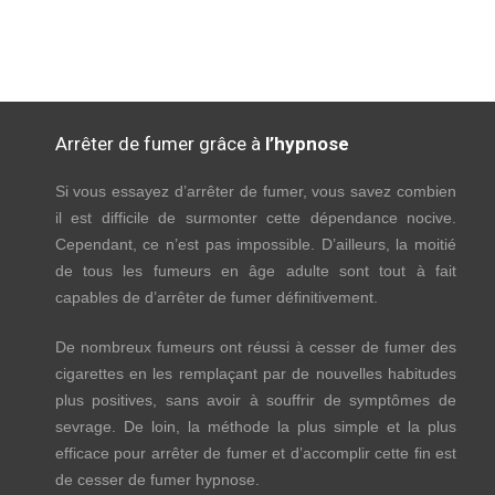
Arrêter de fumer grâce à
l’hypnose
Si vous essayez d’arrêter de fumer, vous savez combien
il est difficile de surmonter cette dépendance nocive.
Cependant, ce n’est pas impossible. D’ailleurs, la moitié
de tous les fumeurs en âge adulte sont tout à fait
capables de d’arrêter de fumer définitivement.
De nombreux fumeurs ont réussi à cesser de fumer des
cigarettes en les remplaçant par de nouvelles habitudes
plus positives, sans avoir à souffrir de symptômes de
sevrage. De loin, la méthode la plus simple et la plus
efficace pour arrêter de fumer et d’accomplir cette fin est
de cesser de fumer hypnose.