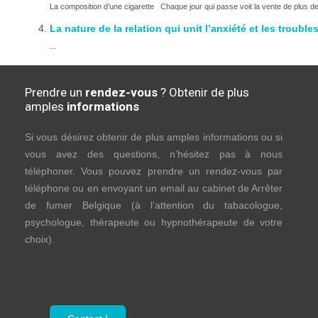
La composition d’une cigarette Chaque jour qui passe voit la vente de plus de 
La nature de la relation qui unit l’anxiété et les troubl
...
Prendre un
rendez-vous
? Obtenir de plus
amples
informations
Si vous désirez obtenir de plus amples informations ou si
vous avez des questions, n’hésitez pas à nous
téléphoner. Vous pouvez prendre un rendez-vous par
téléphone ou en envoyant un email au cabinet de Arrêter
de fumer Belgique (à l’attention du tabacologue,
psychologue, thérapeute ou hypnothérapeute de votre
choix).