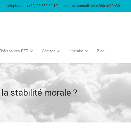
nous téléphoner : (+32) 02 669 39 10 du lundi au samedi entre 08h et 19h30.
Thérapeutes EFT
Contact
Itinéraire
Blog
a stabilité morale ?