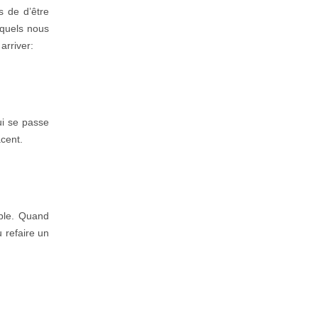
s de d’être
squels nous
rriver:
ui se passe
cent.
able. Quand
 refaire un