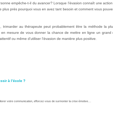
rsonne empêche-t-il du avancer? Lorsque l’évasion connaît une action
 de plus près pourquoi vous en avez tant besoin et comment vous pouvez
, trimarder au thérapeute peut probablement être la méthode la pl
st en mesure de vous donner la chance de mettre en ligne un grand
ttentif ou même d’utiliser l’évasion de manière plus positive.
sir à l’école ?
orer votre communication, efforcez-vous de surmonter la crise émotive....