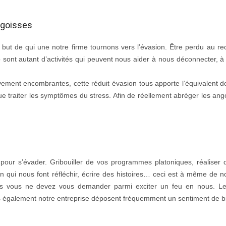
angoisses
but de qui une notre firme tournons vers l’évasion. Être perdu au recu
 sont autant d’activités qui peuvent nous aider à nous déconnecter, à 
ment encombrantes, cette réduit évasion tous apporte l’équivalent 
que traiter les symptômes du stress. Afin de réellement abréger les ang
pour s’évader. Gribouiller de vos programmes platoniques, réaliser 
on qui nous font réfléchir, écrire des histoires… ceci est à même de n
as vous ne devez vous demander parmi exciter un feu en nous. Le
is également notre entreprise déposent fréquemment un sentiment de bi