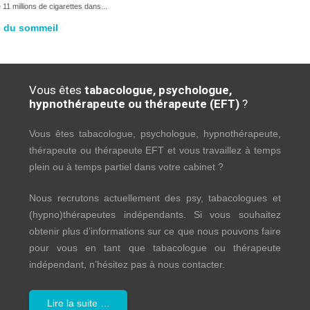
11 millions de cigarettes dans...
es du sommeil
Vous êtes
tabacologue, psychologue,
hypnothérapeute ou thérapeute (EFT)
?
Vous êtes tabacologue, psychologue, hypnothérapeute,
thérapeute ou thérapeute EFT et vous travaillez à temps
plein ou à temps partiel dans votre cabinet ?
Nous recrutons actuellement des psy, tabacologues et
(hypno)thérapeutes indépendants. Si vous souhaitez
obtenir plus d’informations sur ce que nous pouvons faire
pour vous en tant que tabacologue ou thérapeute
indépendant, n’hésitez pas à nous contacter.
Lire la suite …