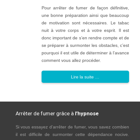
Pour arrêter de fumer de façon définitive,
une bonne préparation ainsi que beaucoup
de motivation sont nécessaires. Le tabac
nuit à votre corps et à votre esprit. Il est
donc important de s’en rendre compte et de
se préparer à surmonter les obstacles, c’est
pourquoi il est utile de déterminer à l’avance
comment vous allez procéder.
Lire la suite …
Arrêter de fumer grâce à
l’hypnose
Si vous essayez d’arrêter de fumer, vous savez combien
il est difficile de surmonter cette dépendance nocive.