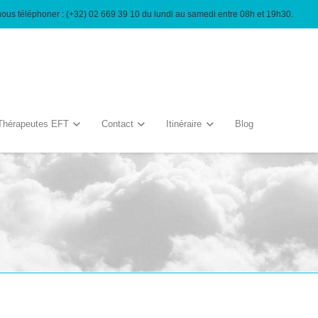
nous téléphoner : (+32) 02 669 39 10 du lundi au samedi entre 08h et 19h30.
Thérapeutes EFT
Contact
Itinéraire
Blog