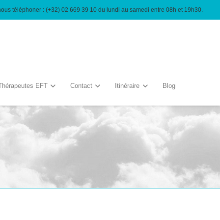
nous téléphoner : (+32) 02 669 39 10 du lundi au samedi entre 08h et 19h30.
Thérapeutes EFT
Contact
Itinéraire
Blog