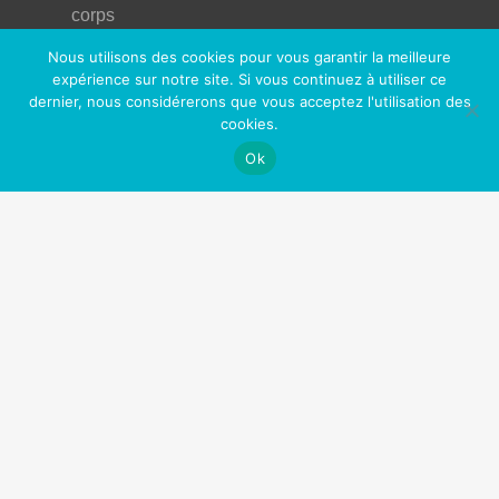
corps
Nous utilisons des cookies pour vous garantir la meilleure
Nos Partenaires
expérience sur notre site. Si vous continuez à utiliser ce
dernier, nous considérerons que vous acceptez l'utilisation des
OfficePlus Business Centers
cookies.
Logidesk – Agenda en ligne partagé
Ok
Hypnose Addiction
Privium – Services pour les professionnels de santé
VitaPsy – Centres de santé mentale et mieux-être
Art Thérapie Belgique
Réseau des thérapies énergétiques
La Gestalt Thérapie
Thérapeute Belgique
Cabinets à louer / à partager
Centre Tulipe