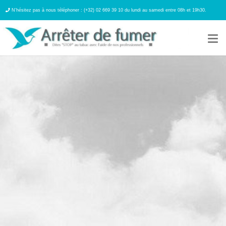
N’hésitez pas à nous téléphoner : (+32) 02 669 39 10 du lundi au samedi entre 08h et 19h30.