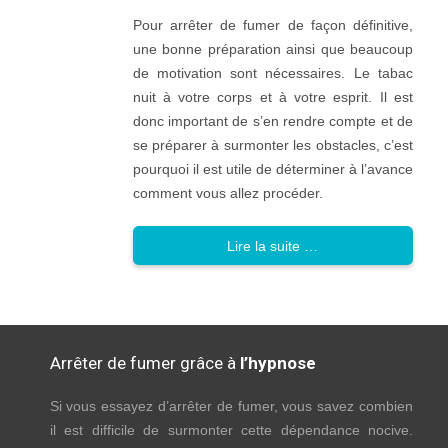
Pour arrêter de fumer de façon définitive,
une bonne préparation ainsi que beaucoup
de motivation sont nécessaires. Le tabac
nuit à votre corps et à votre esprit. Il est
donc important de s’en rendre compte et de
se préparer à surmonter les obstacles, c’est
pourquoi il est utile de déterminer à l’avance
comment vous allez procéder.
Lire la suite …
Arrêter de fumer grâce à
l’hypnose
Si vous essayez d’arrêter de fumer, vous savez combien
il est difficile de surmonter cette dépendance nocive.