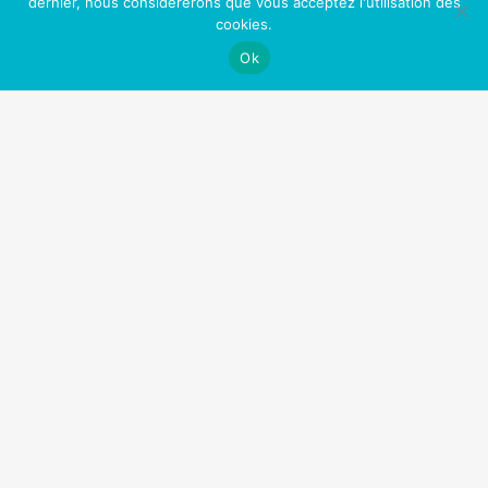
dernier, nous considérerons que vous acceptez l'utilisation des
Nos Partenaires
cookies.
Ok
OfficePlus Business Centers
Logidesk – Agenda en ligne partagé
Hypnose Addiction
Privium – Services pour les professionnels de santé
VitaPsy – Centres de santé mentale et mieux-être
Art Thérapie Belgique
Réseau des thérapies énergétiques
La Gestalt Thérapie
Thérapeute Belgique
Cabinets à louer / à partager
Centre Tulipe
Copyright © 2026
Arreter de fumer
| Tous droits réservés.