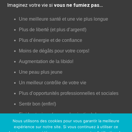
Imaginez votre vie si
vous ne fumiez pas…
Une meilleure santé et une vie plus longue
Plus de liberté (et plus d’argent!)
Plus d’énergie et de confiance
Moins de dégâts pour votre corps!
Augmentation de la libido!
Une peau plus jeune
Un meilleur contrôle de votre vie
Plus d’opportunités professionnelles et sociales
Sentir bon (enfin!)
Fini les toxines (comme la nicotine) dans votre
Nous utilisons des cookies pour vous garantir la meilleure
corps
expérience sur notre site. Si vous continuez à utiliser ce