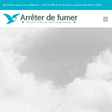
N’hésitez pas à nous téléphoner : (+32) 02 669 39 10 du lundi au samedi entre 08h et 19h30.