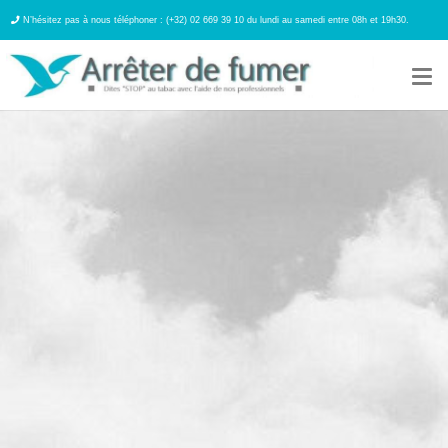
N’hésitez pas à nous téléphoner : (+32) 02 669 39 10 du lundi au samedi entre 08h et 19h30.