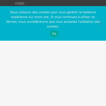
corps
Nous utilisons des cookies pour vous garantir la meilleure
Nos Partenaires
expérience sur notre site. Si vous continuez à utiliser ce
dernier, nous considérerons que vous acceptez l'utilisation des
OfficePlus Business Centers
cookies.
Logidesk – Agenda en ligne partagé
Ok
Hypnose Addiction
Privium – Services pour les professionnels de santé
VitaPsy – Centres de santé mentale et mieux-être
Art Thérapie Belgique
Réseau des thérapies énergétiques
La Gestalt Thérapie
Thérapeute Belgique
Cabinets à louer / à partager
Centre Tulipe