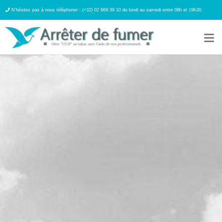
N’hésitez pas à nous téléphoner : (+32) 02 669 39 10 du lundi au samedi entre 08h et 19h30.