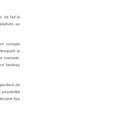
, de fait la
elatives au
 en compte
lesquels la
ie mentale,
nt fardeau
 perdent de
possibilité
lément faix