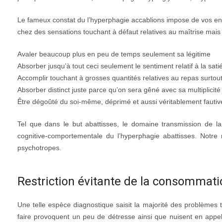
Le fameux constat du l’hyperphagie accablions impose de vos ent
chez des sensations touchant à défaut relatives au maîtrise mais a
Avaler beaucoup plus en peu de temps seulement sa légitime
Absorber jusqu’à tout ceci seulement le sentiment relatif à la sati
Accomplir touchant à grosses quantités relatives au repas surtout s
Absorber distinct juste parce qu’on sera gêné avec sa multiplicit
Être dégoûté du soi-même, déprimé et aussi véritablement fautiv
Tel que dans le but abattisses, le domaine transmission de la
cognitive-comportementale du l’hyperphagie abattisses. Notre m
psychotropes.
Restriction évitante de la consommati
Une telle espèce diagnostique saisit la majorité des problèmes to
faire provoquent un peu de détresse ainsi que nuisent en appel