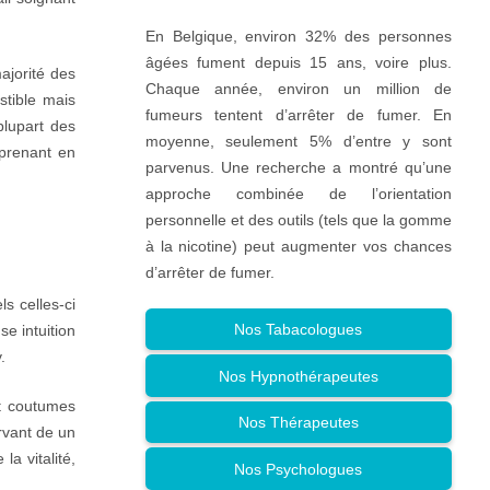
En Belgique, environ 32% des personnes
âgées fument depuis 15 ans, voire plus.
ajorité des
Chaque année, environ un million de
stible mais
fumeurs tentent d’arrêter de fumer. En
plupart des
moyenne, seulement 5% d’entre y sont
 prenant en
parvenus. Une recherche a montré qu’une
approche combinée de l’orientation
personnelle et des outils (tels que la gomme
à la nicotine) peut augmenter vos chances
d’arrêter de fumer.
s celles-ci
Nos Tabacologues
e intuition
.
Nos Hypnothérapeutes
t coutumes
Nos Thérapeutes
rvant de un
la vitalité,
Nos Psychologues