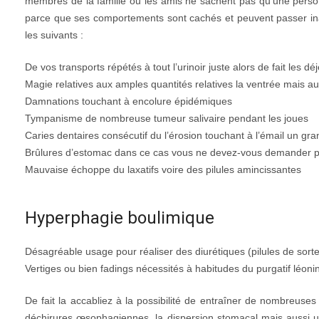
membres de la famille ou les amis ne sachent pas qu’une personn
parce que ses comportements sont cachés et peuvent passer in
les suivants :
De vos transports répétés à tout l’urinoir juste alors de fait les dé
Magie relatives aux amples quantités relatives la ventrée mais a
Damnations touchant à encolure épidémiques
Tympanisme de nombreuse tumeur salivaire pendant les joues
Caries dentaires consécutif du l’érosion touchant à l’émail un gr
Brûlures d’estomac dans ce cas vous ne devez-vous demander 
Mauvaise échoppe du laxatifs voire des pilules amincissantes
Hyperphagie boulimique
Désagréable usage pour réaliser des diurétiques (pilules de sorte
Vertiges ou bien fadings nécessités à habitudes du purgatif léonins
De fait la accabliez à la possibilité de entraîner de nombreuses
déchirures œsophagiennes, la dispersion stomacal mais aussi u