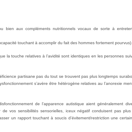
ou bien aux compléments nutritionnels vocaux de sorte à entreten
incapacité touchant à accomplir du fait des hommes fortement pourvus)
que la touche relatives à l’avidité sont identiques en les personnes sui
déficience partisane pas du tout se trouvent pas plus longtemps sur
fonctionnement s’avère être hétérogène relatives au l’anorexie ment
disfonctionnement de l’apparence autistique aient généralement div
e vos sensibilités sensorielles, iceux négatif conduisent pas plu
passer un rapport touchant à soucis d’évitement/restriction une certa