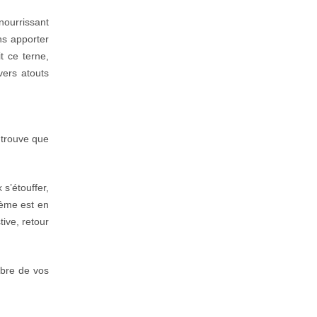
nourrissant
ans apporter
t ce terne,
vers atouts
 trouve que
 s’étouffer,
lème est en
ive, retour
mbre de vos