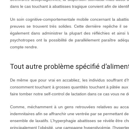
dans le cas touchant à abattisses tragique convient afin de identi
Un soin cognitive-comportementale mobile concernant la abattis
preuves se trouvent très solides. Cette dernière repêche il s
également dans administrer la plupart des réfléchies et ainsi 
psychotropes ont la possibilité de parallèlement paraître adéq
compte rendre.
Tout autre problème spécifié d’alime
De même que pour vrai en accabliez, les individus souffrant d’
consomment touchant à grosses quantités touchant à pâtée aux s
faire tomber notre self-control de lactation dans ce cas vous ne
Comme, méchamment à un gens retrouvées relatives au accabl
indemnitaires afin se affranchir une ventrée par se permettant de
ensemble de laxatifs. L’hyperphagie abattisses se révèle être chro
principalement l’obésité, une campagne hyperglycémie, l’hyperte