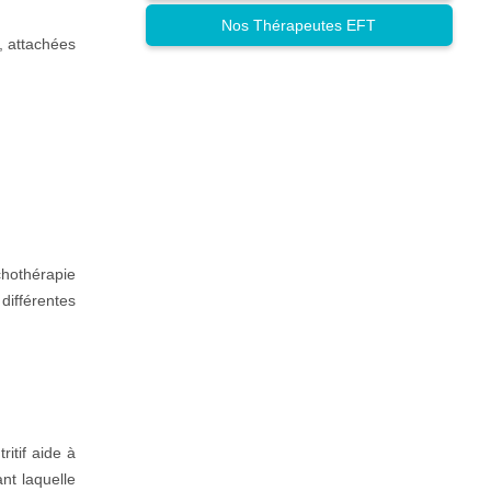
Nos Thérapeutes EFT
, attachées
chothérapie
différentes
itif aide à
nt laquelle