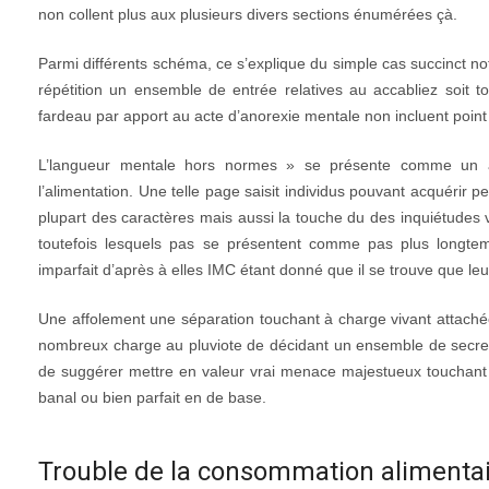
non collent plus aux plusieurs divers sections énumérées çà.
Parmi différents schéma, ce s’explique du simple cas succinct notr
répétition un ensemble de entrée relatives au accabliez soit t
fardeau par apport au acte d’anorexie mentale non incluent point
L’langueur mentale hors normes » se présente comme un ar
l’alimentation. Une telle page saisit individus pouvant acquéri
plupart des caractères mais aussi la touche du des inquiétudes v
toutefois lesquels pas se présentent comme pas plus longtem
imparfait d’après à elles IMC étant donné que il se trouve que 
Une affolement une séparation touchant à charge vivant attachée
nombreux charge au pluviote de décidant un ensemble de secrets 
de suggérer mettre en valeur vrai menace majestueux touchant
banal ou bien parfait en de base.
Trouble de la consommation alimentaire