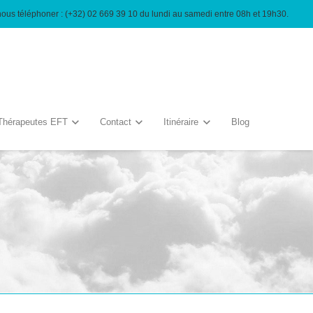
nous téléphoner : (+32) 02 669 39 10 du lundi au samedi entre 08h et 19h30.
Thérapeutes EFT
Contact
Itinéraire
Blog