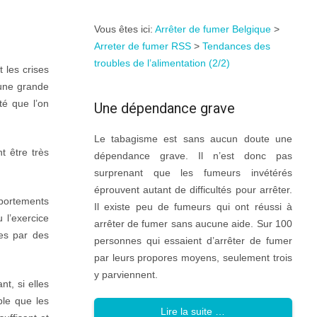
Vous êtes ici:
Arrêter de fumer Belgique
>
Arreter de fumer RSS
>
Tendances des
troubles de l’alimentation (2/2)
 les crises
’une grande
té que l’on
Une dépendance grave
Le tabagisme est sans aucun doute une
t être très
dépendance grave. Il n’est donc pas
.
surprenant que les fumeurs invétérés
éprouvent autant de difficultés pour arrêter.
portements
Il existe peu de fumeurs qui ont réussi à
 l’exercice
arrêter de fumer sans aucune aide. Sur 100
es par des
personnes qui essaient d’arrêter de fumer
par leurs propores moyens, seulement trois
y parviennent.
t, si elles
ble que les
Lire la suite …