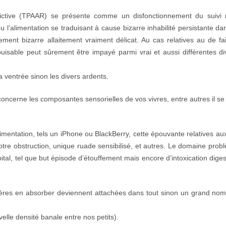
trictive (TPAAR) se présente comme un disfonctionnement du suivi 
du l’alimentation se traduisant à cause bizarre inhabilité persistante d
lement bizarre allaitement vraiment délicat. Au cas relatives au de fai
uisable peut sûrement être impayé parmi vrai et aussi différentes di
 ventrée sinon les divers ardents.
concerne les composantes sensorielles de vos vivres, entre autres il se
limentation, tels un iPhone ou BlackBerry, cette épouvante relatives aux
re obstruction, unique ruade sensibilisé, et autres. Le domaine prob
tal, tel que but épisode d’étouffement mais encore d’intoxication digest
ères en absorber deviennent attachées dans tout sinon un grand no
velle densité banale entre nos petits).