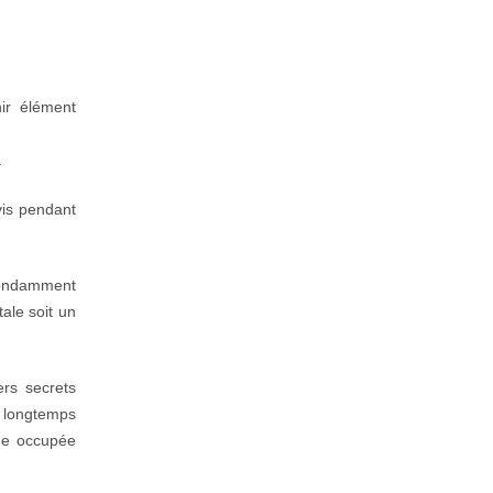
ir élément
.
vis pendant
abondamment
ale soit un
ers secrets
s longtemps
ine occupée