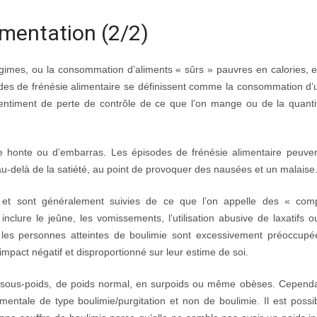
imentation (2/2)
égimes, ou la consommation d’aliments « sûrs » pauvres en calories, et
isodes de frénésie alimentaire se définissent comme la consommation d
sentiment de perte de contrôle de ce que l’on mange ou de la quanti
e honte ou d’embarras. Les épisodes de frénésie alimentaire peuven
u-delà de la satiété, au point de provoquer des nausées et un malaise
 et sont généralement suivies de ce que l’on appelle des « com
lure le jeûne, les vomissements, l’utilisation abusive de laxatifs ou
les personnes atteintes de boulimie sont excessivement préoccupé
impact négatif et disproportionné sur leur estime de soi.
n sous-poids, de poids normal, en surpoids ou même obèses. Cependan
mentale de type boulimie/purgitation et non de boulimie. Il est possi