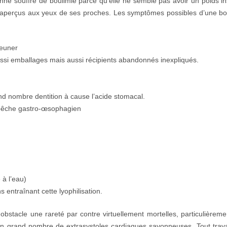
e souffre de boulimie parce qu’elle ne semble pas avoir un poids ins
aperçus aux yeux de ses proches. Les symptômes possibles d’une bo
jeuner
ussi emballages mais aussi récipients abandonnés inexpliqués.
and nombre dentition à cause l’acide stomacal.
pêche gastro-œsophagien
 à l’eau)
 entraînant cette lyophilisation.
 obstacle une rareté par contre virtuellement mortelles, particulièreme
n grand nombre de extrasystoles cardiaques savonneuses. Tout trava