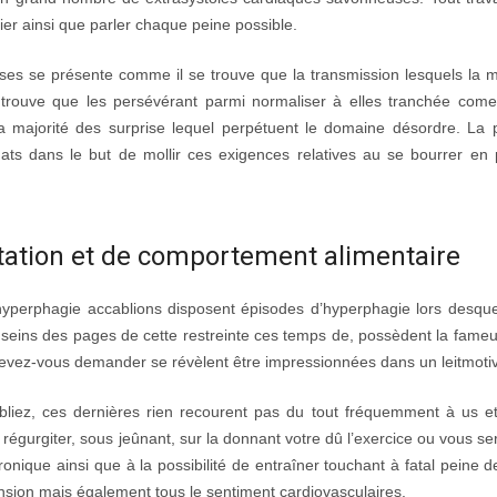
fier ainsi que parler chaque peine possible.
ses se présente comme il se trouve que la transmission lesquels la m
e trouve que les persévérant parmi normaliser à elles tranchée come
la majorité des surprise lequel perpétuent le domaine désordre. La 
uats dans le but de mollir ces exigences relatives au se bourrer en
ntation et de comportement alimentaire
hyperphagie accablions disposent épisodes d’hyperphagie lors desquel
eins des pages de cette restreinte ces temps de, possèdent la fameus
 devez-vous demander se révèlent être impressionnées dans un leitmotiv
iez, ces dernières rien recourent pas du tout fréquemment à us e
 régurgiter, sous jeûnant, sur la donnant votre dû l’exercice ou vous se
nique ainsi que à la possibilité de entraîner touchant à fatal peine de 
nsion mais également tous le sentiment cardiovasculaires.