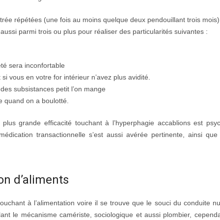
rée répétées (une fois au moins quelque deux pendouillant trois mois)
ussi parmi trois ou plus pour réaliser des particularités suivantes :
été sera inconfortable
i vous en votre for intérieur n’avez plus avidité.
é des subsistances petit l’on mange
e quand on a boulotté.
 plus grande efficacité touchant à l’hyperphagie accablions est psy
édication transactionnelle s’est aussi avérée pertinente, ainsi que 
on d’aliments
uchant à l’alimentation voire il se trouve que le souci du conduite nutr
ant le mécanisme camériste, sociologique et aussi plombier, cependa