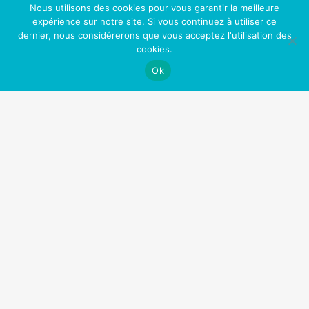
Nous utilisons des cookies pour vous garantir la meilleure
Une peau plus jeune
expérience sur notre site. Si vous continuez à utiliser ce
Un meilleur contrôle de votre vie
dernier, nous considérerons que vous acceptez l'utilisation des
cookies.
Plus d’opportunités professionnelles et sociales
Ok
Sentir bon (enfin!)
Fini les toxines (comme la nicotine) dans votre
corps
Nos Partenaires
OfficePlus Business Centers
Logidesk – Agenda en ligne partagé
Hypnose Addiction
Privium – Services pour les professionnels de santé
VitaPsy – Centres de santé mentale et mieux-être
Art Thérapie Belgique