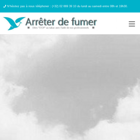
N’hésitez pas à nous téléphoner : (+32) 02 669 39 10 du lundi au samedi entre 08h et 19h30.