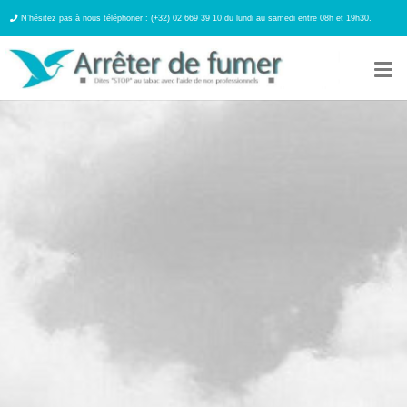
N’hésitez pas à nous téléphoner : (+32) 02 669 39 10 du lundi au samedi entre 08h et 19h30.