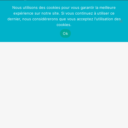
Nous utilisons des cookies pour vous garantir la meilleure
Une peau plus jeune
expérience sur notre site. Si vous continuez à utiliser ce
Un meilleur contrôle de votre vie
dernier, nous considérerons que vous acceptez l'utilisation des
cookies.
Plus d’opportunités professionnelles et sociales
Ok
Sentir bon (enfin!)
Fini les toxines (comme la nicotine) dans votre
corps
Nos Partenaires
OfficePlus Business Centers
Logidesk – Agenda en ligne partagé
Hypnose Addiction
Privium – Services pour les professionnels de santé
VitaPsy – Centres de santé mentale et mieux-être
Art Thérapie Belgique