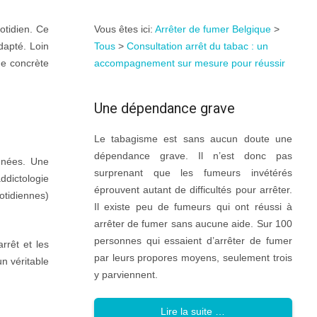
otidien. Ce
Vous êtes ici:
Arrêter de fumer Belgique
>
dapté. Loin
Tous
>
Consultation arrêt du tabac : un
de concrète
accompagnement sur mesure pour réussir
Une dépendance grave
Le tabagisme est sans aucun doute une
dépendance grave. Il n’est donc pas
années. Une
surprenant que les fumeurs invétérés
ddictologie
éprouvent autant de difficultés pour arrêter.
uotidiennes)
Il existe peu de fumeurs qui ont réussi à
arrêter de fumer sans aucune aide. Sur 100
personnes qui essaient d’arrêter de fumer
rrêt et les
par leurs propores moyens, seulement trois
n véritable
y parviennent.
Lire la suite …