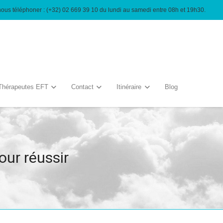
nous téléphoner : (+32) 02 669 39 10 du lundi au samedi entre 08h et 19h30.
Thérapeutes EFT
Contact
Itinéraire
Blog
ur réussir