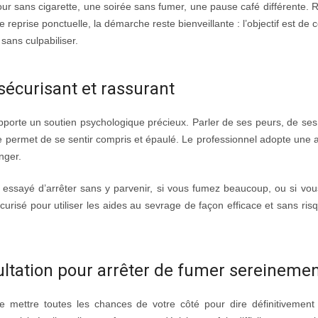
jour sans cigarette, une soirée sans fumer, une pause café différente. 
e reprise ponctuelle, la démarche reste bienveillante : l’objectif est d
 sans culpabiliser.
 sécurisant et rassurant
apporte un soutien psychologique précieux. Parler de ses peurs, de ses
te permet de se sentir compris et épaulé. Le professionnel adopte une a
nger.
 essayé d’arrêter sans y parvenir, si vous fumez beaucoup, ou si vo
urisé pour utiliser les aides au sevrage de façon efficace et sans risq
sultation pour arrêter de fumer sereineme
e mettre toutes les chances de votre côté pour dire définitivement