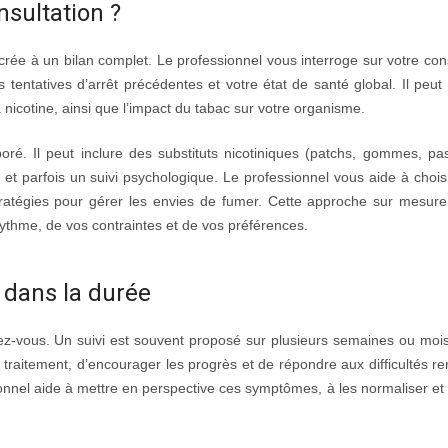
sultation ?
crée à un bilan complet. Le professionnel vous interroge sur votre c
entatives d’arrêt précédentes et votre état de santé global. Il peut u
nicotine, ainsi que l’impact du tabac sur votre organisme.
é. Il peut inclure des substituts nicotiniques (patchs, gommes, past
t parfois un suivi psychologique. Le professionnel vous aide à chois
stratégies pour gérer les envies de fumer. Cette approche sur mesu
rythme, de vos contraintes et de vos préférences.
t dans la durée
dez-vous. Un suivi est souvent proposé sur plusieurs semaines ou moi
 traitement, d’encourager les progrès et de répondre aux difficultés re
essionnel aide à mettre en perspective ces symptômes, à les normaliser e