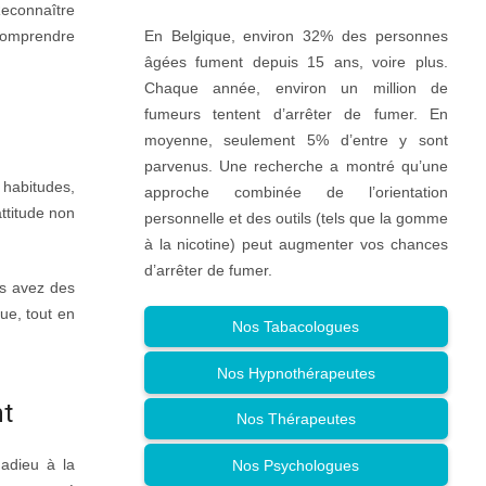
Reconnaître
En Belgique, environ 32% des personnes
e comprendre
âgées fument depuis 15 ans, voire plus.
Chaque année, environ un million de
fumeurs tentent d’arrêter de fumer. En
moyenne, seulement 5% d’entre y sont
parvenus. Une recherche a montré qu’une
 habitudes,
approche combinée de l’orientation
ttitude non
personnelle et des outils (tels que la gomme
à la nicotine) peut augmenter vos chances
d’arrêter de fumer.
us avez des
ue, tout en
Nos Tabacologues
Nos Hypnothérapeutes
nt
Nos Thérapeutes
 adieu à la
Nos Psychologues