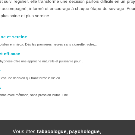
suivi régulier, elle transforme une décision parfois difficile en un proj
tre accompagné, informé et encouragé à chaque étape du sevrage. Po
 plus saine et plus sereine.
ine et sereine
tidien en mieux. Dès les premières heures sans cigarette, votre...
t efficace
hypnose offre une approche naturelle et puissante pour...
r
st une décision qui transforme la vie en...
s
bac avec méthode, sans pression inutile. Il ne...
Vous êtes
tabacologue, psychologue,