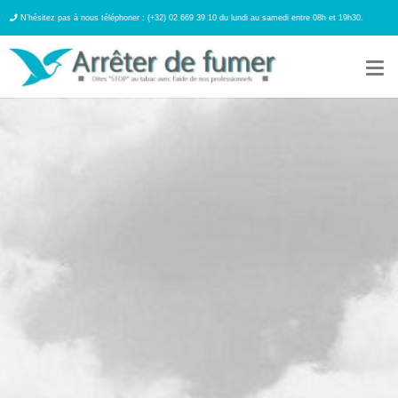
N’hésitez pas à nous téléphoner : (+32) 02 669 39 10 du lundi au samedi entre 08h et 19h30.