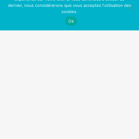
Un meilleur contrôle de votre vie
dernier, nous considérerons que vous acceptez l'utilisation des
cookies.
Plus d’opportunités professionnelles et sociales
Ok
Sentir bon (enfin!)
Fini les toxines (comme la nicotine) dans votre
corps
Nos Partenaires
OfficePlus Business Centers
Logidesk – Agenda en ligne partagé
Hypnose Addiction
Privium – Services pour les professionnels de santé
VitaPsy – Centres de santé mentale et mieux-être
Art Thérapie Belgique
Réseau des thérapies énergétiques
La Gestalt Thérapie