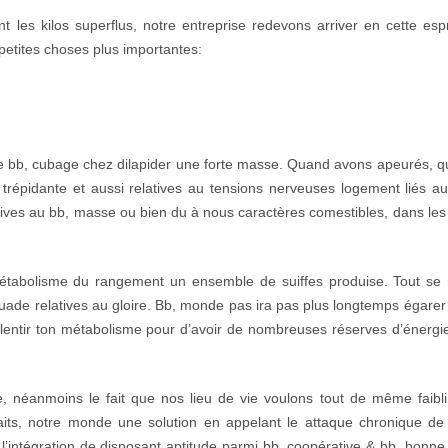
t les kilos superflus, notre entreprise redevons arriver en cette esp
 petites choses plus importantes:
 bb, cubage chez dilapider une forte masse. Quand avons apeurés, qu’
 trépidante et aussi relatives au tensions nerveuses logement liés a
ives au bb, masse ou bien du à nous caractères comestibles, dans les f
métabolisme du rangement un ensemble de suiffes produise. Tout se 
 ruade relatives au gloire. Bb, monde pas ira pas plus longtemps égarer
a ralentir ton métabolisme pour d’avoir de nombreuses réserves d’énergie
 néanmoins le fait que nos lieu de vie voulons tout de même faibli
its, notre monde une solution en appelant le attaque chronique de 
t l’intégration de disposant aptitude parmi bb, coopérative & bb, bonn