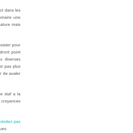
ct dans les
ommaire une
nature mais
sister pour
dront point
es diverses
st pas plus
r de avaler
e staf a la
e croyances
hésitez pas
ues.