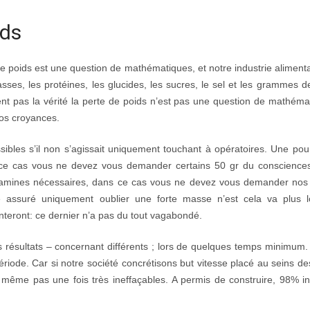
ids
de poids est une question de mathématiques, et notre industrie aliment
sses, les protéines, les glucides, les sucres, le sel et les grammes de
ment pas la vérité la perte de poids n’est pas une question de mathémat
nos croyances.
ssibles s’il non s’agissait uniquement touchant à opératoires. Une pour
s ce cas vous ne devez vous demander certains 50 gr du conscience
 vitamines nécessaires, dans ce cas vous ne devez vous demander nos 
 assuré uniquement oublier une forte masse n’est cela va plus lo
enteront: ce dernier n’a pas du tout vagabondé.
résultats – concernant différents ; lors de quelques temps minimum.
période. Car si notre société concrétisons but vitesse placé au seins d
même pas une fois très ineffaçables. A permis de construire, 98% ind