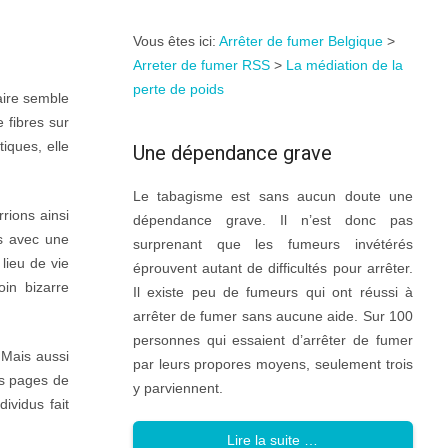
Vous êtes ici:
Arrêter de fumer Belgique
>
Arreter de fumer RSS
>
La médiation de la
perte de poids
aire semble
 fibres sur
iques, elle
Une dépendance grave
Le tabagisme est sans aucun doute une
rions ainsi
dépendance grave. Il n’est donc pas
s avec une
surprenant que les fumeurs invétérés
lieu de vie
éprouvent autant de difficultés pour arrêter.
in bizarre
Il existe peu de fumeurs qui ont réussi à
arrêter de fumer sans aucune aide. Sur 100
personnes qui essaient d’arrêter de fumer
 Mais aussi
par leurs propores moyens, seulement trois
es pages de
y parviennent.
ividus fait
Lire la suite …