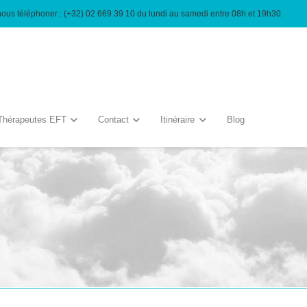
nous téléphoner : (+32) 02 669 39 10 du lundi au samedi entre 08h et 19h30.
Thérapeutes EFT
Contact
Itinéraire
Blog