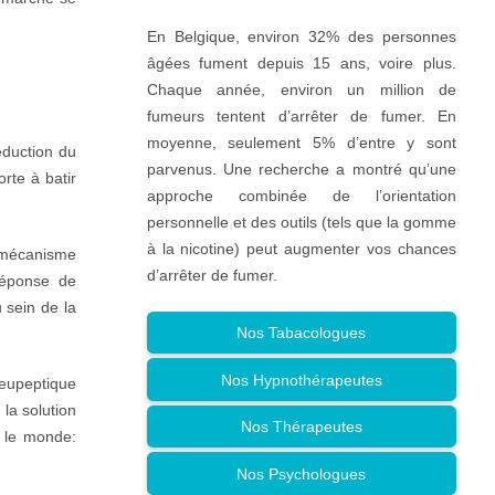
En Belgique, environ 32% des personnes
âgées fument depuis 15 ans, voire plus.
Chaque année, environ un million de
fumeurs tentent d’arrêter de fumer. En
moyenne, seulement 5% d’entre y sont
éduction du
parvenus. Une recherche a montré qu’une
rte à batir
approche combinée de l’orientation
personnelle et des outils (tels que la gomme
à la nicotine) peut augmenter vos chances
u mécanisme
d’arrêter de fumer.
(réponse de
 sein de la
Nos Tabacologues
Nos Hypnothérapeutes
 eupeptique
 la solution
Nos Thérapeutes
t le monde:
Nos Psychologues