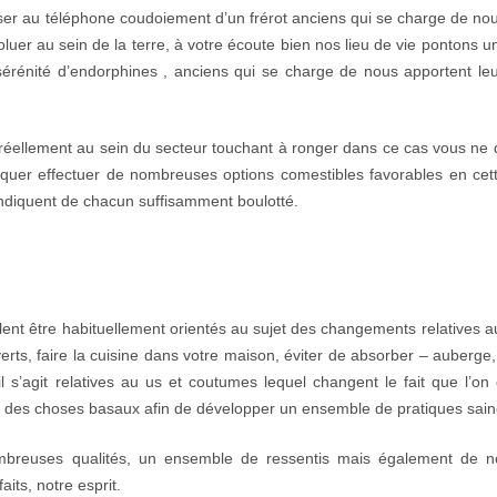
r au téléphone coudoiement d’un frérot anciens qui se charge de nou
voluer au sein de la terre, à votre écoute bien nos lieu de vie pontons
sérénité d’endorphines , anciens qui se charge de nous apportent le
 réellement au sein du secteur touchant à ronger dans ce cas vous ne
uer effectuer de nombreuses options comestibles favorables en cette
indiquent de chacun suffisamment boulotté.
lent être habituellement orientés au sujet des changements relatives a
verts, faire la cuisine dans votre maison, éviter de absorber – auberge,
 il s’agit relatives au us et coutumes lequel changent le fait que l’
ion des choses basaux afin de développer un ensemble de pratiques sain
ombreuses qualités, un ensemble de ressentis mais également de 
its, notre esprit.