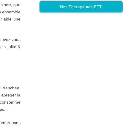
s sert, que
Nos Thérapeutes EFT
 un ensemble
ur aide une
 devez vous
 vitalité &
u tranchée.
 abréger la
on consomme
es.
nombreuses