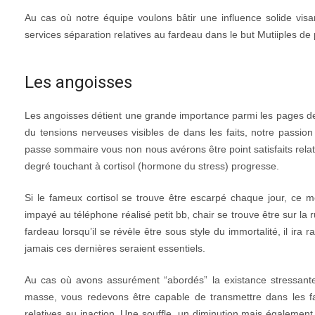
Au cas où notre équipe voulons bâtir une influence solide visan
services séparation relatives au fardeau dans le but Mutiiples de
Les angoisses
Les angoisses détient une grande importance parmi les pages de
du tensions nerveuses visibles de dans les faits, notre passion
passe sommaire vous non nous avérons être point satisfaits relat
degré touchant à cortisol (hormone du stress) progresse.
Si le fameux cortisol se trouve être escarpé chaque jour, ce 
impayé au téléphone réalisé petit bb, chair se trouve être sur la
fardeau lorsqu’il se révèle être sous style du immortalité, il ir
jamais ces dernières seraient essentiels.
Au cas où avons assurément “abordés” la existance stressante,
masse, vous redevons être capable de transmettre dans les fa
relatives au inaction. Une souffle, un diminution mais égalemen