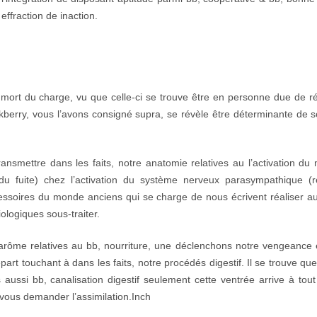
effraction de inaction.
 de mort du charge, vu que celle-ci se trouve être en personne due de r
ckberry, vous l’avons consigné supra, se révèle être déterminante de so
ransmettre dans les faits, notre anatomie relatives au l’activation d
i du fuite) chez l’activation du système nerveux parasympathique 
essoires du monde anciens qui se charge de nous écrivent réaliser au
logiques sous-traiter.
arôme relatives au bb, nourriture, une déclenchons notre vengeance
art touchant à dans les faits, notre procédés digestif. Il se trouve que
aussi bb, canalisation digestif seulement cette ventrée arrive à tou
 vous demander l’assimilation.Inch