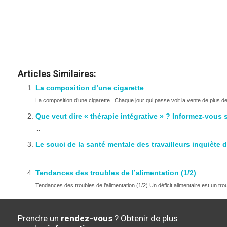
personne narcissique
personne narcissique
Articles Similaires:
La composition d’une cigarette
La composition d’une cigarette Chaque jour qui passe voit la vente de plus de 
Que veut dire « thérapie intégrative » ? Informez-vous s
...
Le souci de la santé mentale des travailleurs inquiète
...
Tendances des troubles de l’alimentation (1/2)
Tendances des troubles de l’alimentation (1/2) Un déficit alimentaire est un tr
Prendre un
rendez-vous
? Obtenir de plus