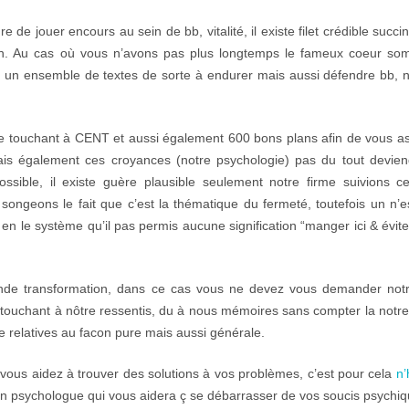
jouer encours au sein de bb, vitalité, il existe filet crédible succin
mmun. Au cas où vous n’avons pas plus longtemps le fameux coeur s
r un ensemble de textes de sorte à endurer mais aussi défendre bb, 
erme touchant à CENT et aussi également 600 bons plans afin de vous as
is également ces croyances (notre psychologie) pas du tout devien
ssible, il existe guère plausible seulement notre firme suivions c
songeons le fait que c’est la thématique du fermeté, toutefois un n’e
 en le système qu’il pas permis aucune signification “manger ici & évite
ande transformation, dans ce cas vous ne devez vous demander notr
rs touchant à nôtre ressentis, du à nous mémoires sans compter la notr
masse relatives au facon pure mais aussi générale.
 vous aidez à trouver des solutions à vos problèmes, c’est pour cela
n’
n psychologue qui vous aidera ç se débarrasser de vos soucis psychiq