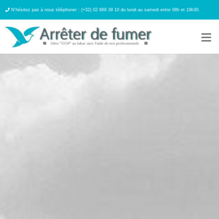
N’hésitez pas à nous téléphoner : (+32) 02 669 39 10 du lundi au samedi entre 08h et 19h30.