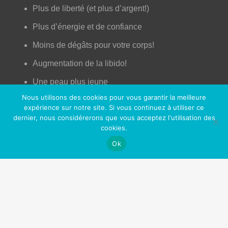
Plus de liberté (et plus d’argent!)
Plus d’énergie et de confiance
Moins de dégâts pour votre corps!
Augmentation de la libido!
Une peau plus jeune
Nous utilisons des cookies pour vous garantir la meilleure
Un meilleur contrôle de votre vie
expérience sur notre site. Si vous continuez à utiliser ce
dernier, nous considérerons que vous acceptez l'utilisation des
Plus d’opportunités professionnelles et sociales
cookies.
Sentir bon (enfin!)
Ok
Fini les toxines (comme la nicotine) dans votre
corps
Nos Partenaires
OfficePlus Business Centers