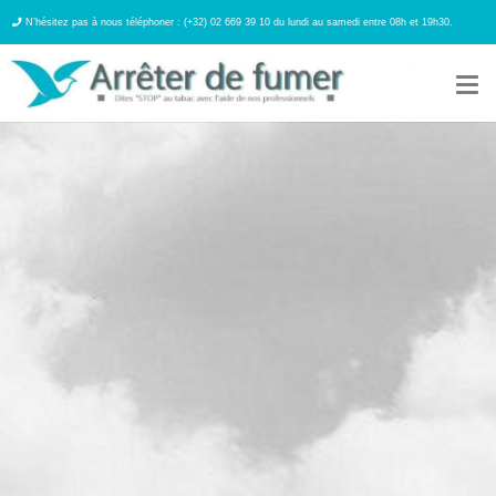
N’hésitez pas à nous téléphoner : (+32) 02 669 39 10 du lundi au samedi entre 08h et 19h30.