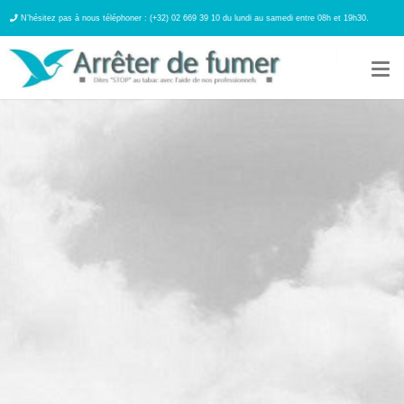
N’hésitez pas à nous téléphoner : (+32) 02 669 39 10 du lundi au samedi entre 08h et 19h30.