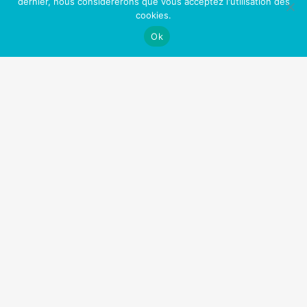
dernier, nous considérerons que vous acceptez l'utilisation des
Nos Partenaires
cookies.
Ok
OfficePlus Business Centers
Logidesk – Agenda en ligne partagé
Hypnose Addiction
Privium – Services pour les professionnels de santé
VitaPsy – Centres de santé mentale et mieux-être
Art Thérapie Belgique
Réseau des thérapies énergétiques
La Gestalt Thérapie
Thérapeute Belgique
Cabinets à louer / à partager
Centre Tulipe
Copyright © 2026
Arreter de fumer
| Tous droits réservés.