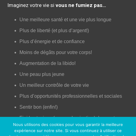
Imaginez votre vie si
vous ne fumiez pas…
Une meilleure santé et une vie plus longue
Plus de liberté (et plus d’argent!)
Plus d’énergie et de confiance
Moins de dégâts pour votre corps!
Augmentation de la libido!
Une peau plus jeune
Un meilleur contrôle de votre vie
Plus d’opportunités professionnelles et sociales
Sentir bon (enfin!)
Fini les toxines (comme la nicotine) dans votre
Nous utilisons des cookies pour vous garantir la meilleure
corps
expérience sur notre site. Si vous continuez à utiliser ce