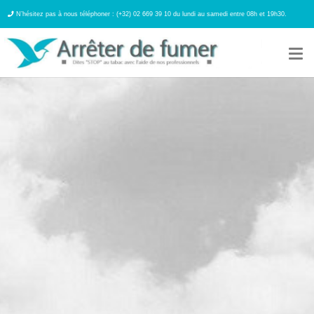
N’hésitez pas à nous téléphoner : (+32) 02 669 39 10 du lundi au samedi entre 08h et 19h30.