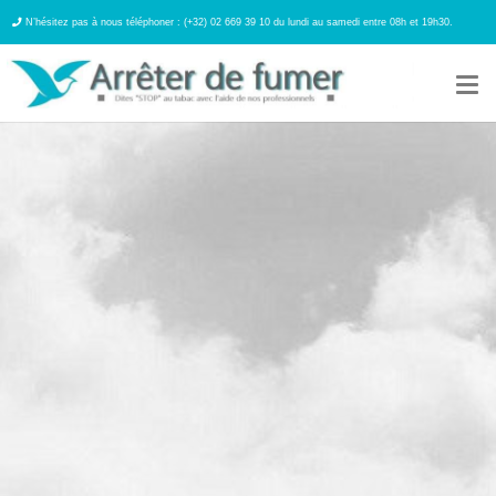
N’hésitez pas à nous téléphoner : (+32) 02 669 39 10 du lundi au samedi entre 08h et 19h30.