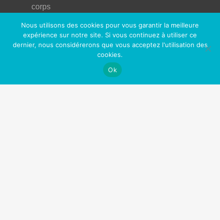
corps
Nous utilisons des cookies pour vous garantir la meilleure
Nos Partenaires
expérience sur notre site. Si vous continuez à utiliser ce
dernier, nous considérerons que vous acceptez l'utilisation des
OfficePlus Business Centers
cookies.
Logidesk – Agenda en ligne partagé
Ok
Hypnose Addiction
Privium – Services pour les professionnels de santé
VitaPsy – Centres de santé mentale et mieux-être
Art Thérapie Belgique
Réseau des thérapies énergétiques
La Gestalt Thérapie
Thérapeute Belgique
Cabinets à louer / à partager
Centre Tulipe