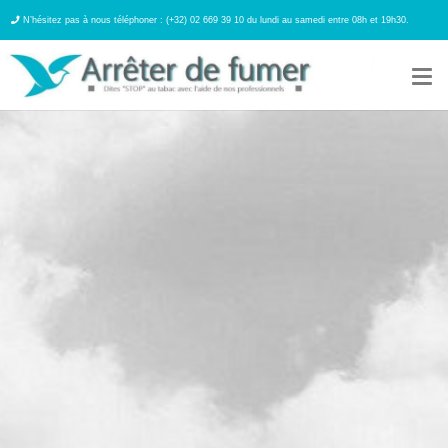
N’hésitez pas à nous téléphoner : (+32) 02 669 39 10 du lundi au samedi entre 08h et 19h30.