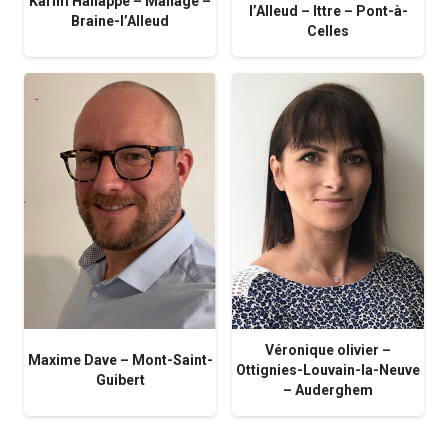
Karim Hanappe – Manage –
l’Alleud – Ittre – Pont-à-
Braine-l’Alleud
Celles
Véronique olivier –
Maxime Dave – Mont-Saint-
Ottignies-Louvain-la-Neuve
Guibert
– Auderghem