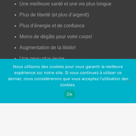
Une meilleure santé et une vie plus longue
Plus de liberté (et plus d’argent!)
Plus d’énergie et de confiance
Moins de dégâts pour votre corps!
Augmentation de la libido!
Une peau plus jeune
Nous utilisons des cookies pour vous garantir la meilleure
Un meilleur contrôle de votre vie
expérience sur notre site. Si vous continuez à utiliser ce
dernier, nous considérerons que vous acceptez l'utilisation des
Plus d’opportunités professionnelles et sociales
cookies.
Sentir bon (enfin!)
Ok
Fini les toxines (comme la nicotine) dans votre
corps
Nos Partenaires