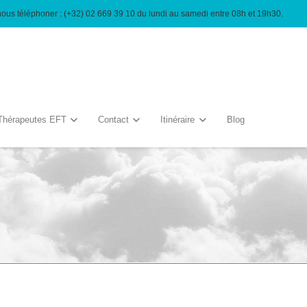
nous téléphoner : (+32) 02 669 39 10 du lundi au samedi entre 08h et 19h30.
Thérapeutes EFT
Contact
Itinéraire
Blog