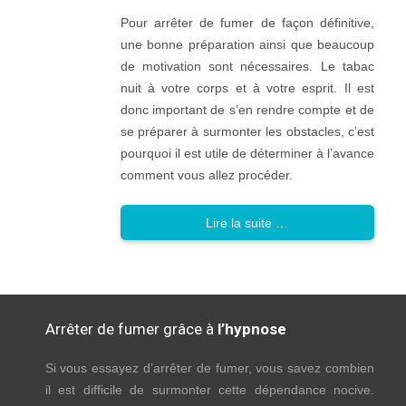
Pour arrêter de fumer de façon définitive,
une bonne préparation ainsi que beaucoup
de motivation sont nécessaires. Le tabac
nuit à votre corps et à votre esprit. Il est
donc important de s’en rendre compte et de
se préparer à surmonter les obstacles, c’est
pourquoi il est utile de déterminer à l’avance
comment vous allez procéder.
Lire la suite …
Arrêter de fumer grâce à
l’hypnose
Si vous essayez d’arrêter de fumer, vous savez combien
il est difficile de surmonter cette dépendance nocive.