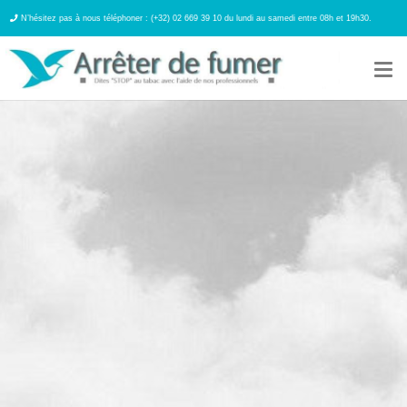
N’hésitez pas à nous téléphoner : (+32) 02 669 39 10 du lundi au samedi entre 08h et 19h30.