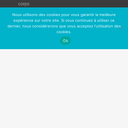
corps
Nous utilisons des cookies pour vous garantir la meilleure
Nos Partenaires
expérience sur notre site. Si vous continuez à utiliser ce
dernier, nous considérerons que vous acceptez l'utilisation des
OfficePlus Business Centers
cookies.
Logidesk – Agenda en ligne partagé
Ok
Hypnose Addiction
Privium – Services pour les professionnels de santé
VitaPsy – Centres de santé mentale et mieux-être
Art Thérapie Belgique
Réseau des thérapies énergétiques
La Gestalt Thérapie
Thérapeute Belgique
Cabinets à louer / à partager
Centre Tulipe