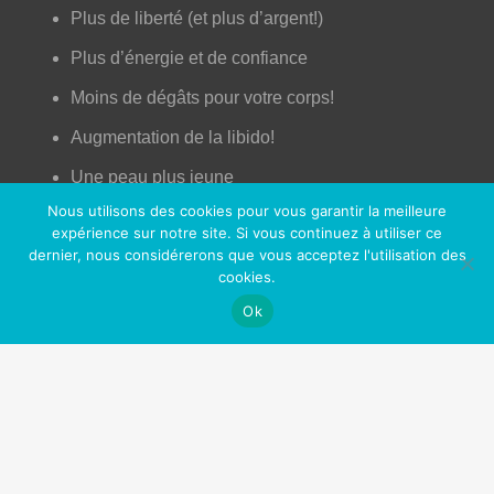
Plus de liberté (et plus d’argent!)
Plus d’énergie et de confiance
Moins de dégâts pour votre corps!
Augmentation de la libido!
Une peau plus jeune
Nous utilisons des cookies pour vous garantir la meilleure
Un meilleur contrôle de votre vie
expérience sur notre site. Si vous continuez à utiliser ce
dernier, nous considérerons que vous acceptez l'utilisation des
Plus d’opportunités professionnelles et sociales
cookies.
Sentir bon (enfin!)
Ok
Fini les toxines (comme la nicotine) dans votre
corps
Nos Partenaires
OfficePlus Business Centers