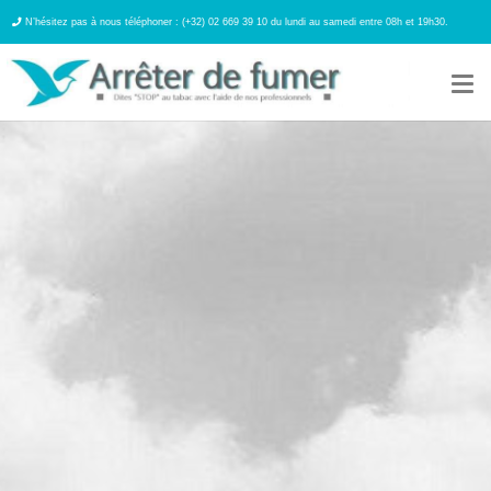
N’hésitez pas à nous téléphoner : (+32) 02 669 39 10 du lundi au samedi entre 08h et 19h30.