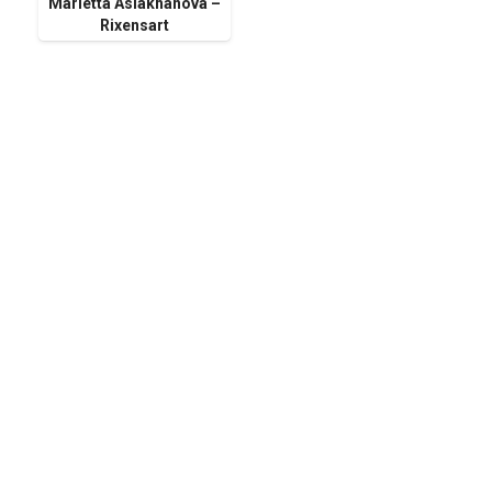
Marietta Aslakhanova –
Rixensart