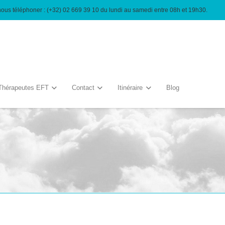
nous téléphoner : (+32) 02 669 39 10 du lundi au samedi entre 08h et 19h30.
Thérapeutes EFT
Contact
Itinéraire
Blog