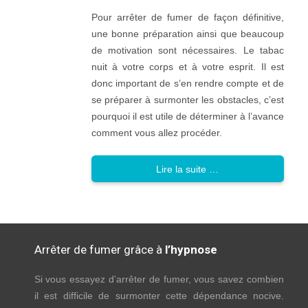
Pour arrêter de fumer de façon définitive,
une bonne préparation ainsi que beaucoup
de motivation sont nécessaires. Le tabac
nuit à votre corps et à votre esprit. Il est
donc important de s’en rendre compte et de
se préparer à surmonter les obstacles, c’est
pourquoi il est utile de déterminer à l’avance
comment vous allez procéder.
Lire la suite …
Arrêter de fumer grâce à
l’hypnose
Si vous essayez d’arrêter de fumer, vous savez combien
il est difficile de surmonter cette dépendance nocive.