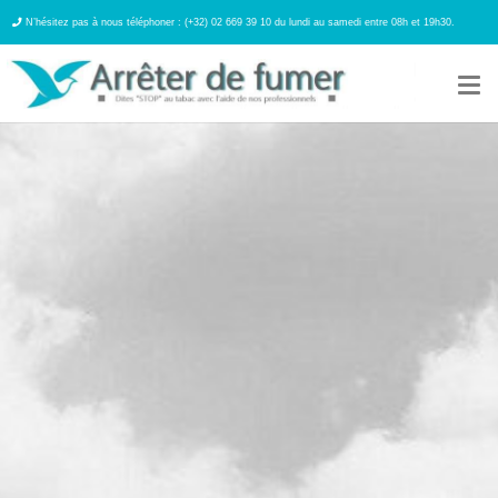
N’hésitez pas à nous téléphoner : (+32) 02 669 39 10 du lundi au samedi entre 08h et 19h30.