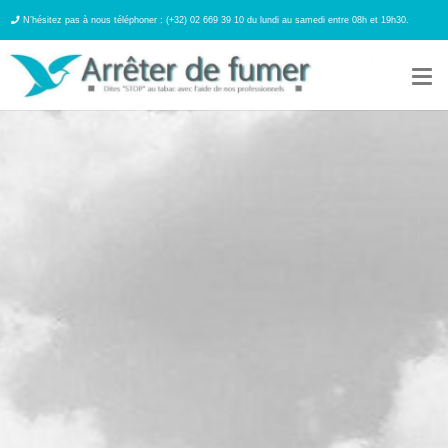
N’hésitez pas à nous téléphoner : (+32) 02 669 39 10 du lundi au samedi entre 08h et 19h30.