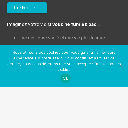
Lire la suite …
Imaginez votre vie si
vous ne fumiez pas…
Une meilleure santé et une vie plus longue
Plus de liberté (et plus d’argent!)
Nous utilisons des cookies pour vous garantir la meilleure
expérience sur notre site. Si vous continuez à utiliser ce
Plus d’énergie et de confiance
dernier, nous considérerons que vous acceptez l'utilisation des
Moins de dégâts pour votre corps!
cookies.
Ok
Augmentation de la libido!
Une peau plus jeune
Un meilleur contrôle de votre vie
Plus d’opportunités professionnelles et sociales
Sentir bon (enfin!)