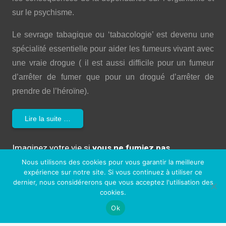
sur le psychisme.
Le sevrage tabagique ou ‘tabacologie’ est devenu une
spécialité essentielle pour aider les fumeurs vivant avec
une vraie drogue ( il est aussi difficile pour un fumeur
d’arrêter de fumer que pour un drogué d’arrêter de
prendre de l’héroïne).
Lire la suite …
Imaginez votre vie si
vous ne fumiez pas…
Nous utilisons des cookies pour vous garantir la meilleure
Une meilleure santé et une vie plus longue
expérience sur notre site. Si vous continuez à utiliser ce
dernier, nous considérerons que vous acceptez l'utilisation des
Plus de liberté (et plus d’argent!)
cookies.
Ok
Plus d’énergie et de confiance