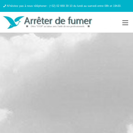
N’hésitez pas à nous téléphoner : (+32) 02 669 39 10 du lundi au samedi entre 08h et 19h30.